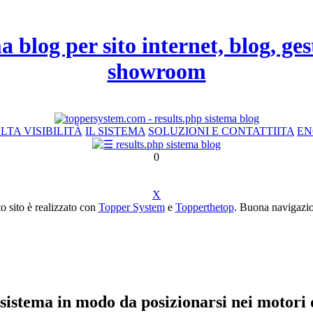
a blog per sito internet, blog, ge
showroom
LTA VISIBILITÀ
IL SISTEMA
SOLUZIONI E CONTATTI
ITA
EN
0
X
o sito è realizzato con
Topper System
e
Topperthetop
. Buona navigazion
 sistema in modo da posizionarsi nei motori d