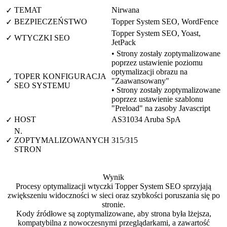
TEMAT
Nirwana
✓
BEZPIECZEŃSTWO
Topper System SEO, WordFence
✓
Topper System SEO, Yoast,
✓
WTYCZKI SEO
JetPack
• Strony zostały zoptymalizowane
poprzez ustawienie poziomu
optymalizacji obrazu na
TOPER KONFIGURACJA
✓
"Zaawansowany"
SEO SYSTEMU
• Strony zostały zoptymalizowane
poprzez ustawienie szablonu
"Preload" na zasoby Javascript
HOST
AS31034 Aruba SpA
✓
N.
✓
ZOPTYMALIZOWANYCH
315/315
STRON
Wynik
Procesy optymalizacji wtyczki Topper System SEO sprzyjają
zwiększeniu widoczności w sieci oraz szybkości poruszania się po
stronie.
Kody źródłowe są zoptymalizowane, aby strona była lżejsza,
kompatybilna z nowoczesnymi przeglądarkami, a zawartość