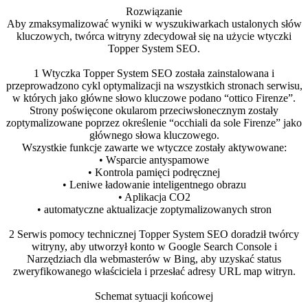
Rozwiązanie
Aby zmaksymalizować wyniki w wyszukiwarkach ustalonych słów
kluczowych, twórca witryny zdecydował się na użycie wtyczki
Topper System SEO.
1
Wtyczka Topper System SEO została zainstalowana i
przeprowadzono cykl optymalizacji na wszystkich stronach serwisu,
w których jako główne słowo kluczowe podano “ottico Firenze”.
Strony poświęcone okularom przeciwsłonecznym zostały
zoptymalizowane poprzez określenie “occhiali da sole Firenze” jako
głównego słowa kluczowego.
Wszystkie funkcje zawarte we wtyczce zostały aktywowane:
• Wsparcie antyspamowe
• Kontrola pamięci podręcznej
• Leniwe ładowanie inteligentnego obrazu
• Aplikacja CO2
• automatyczne aktualizacje zoptymalizowanych stron
2
Serwis pomocy technicznej Topper System SEO doradził twórcy
witryny, aby utworzył konto w Google Search Console i
Narzędziach dla webmasterów w Bing, aby uzyskać status
zweryfikowanego właściciela i przesłać adresy URL map witryn.
Schemat sytuacji końcowej