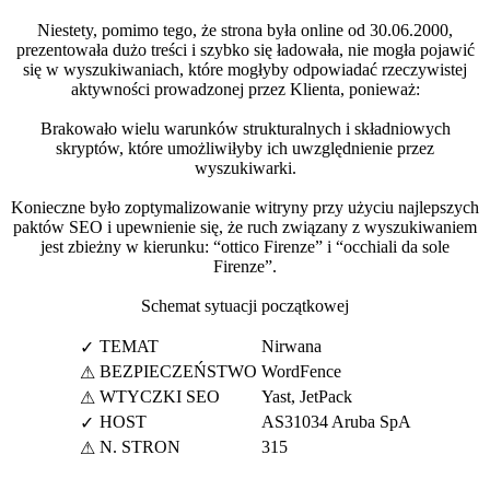
Niestety, pomimo tego, że strona była online od 30.06.2000,
prezentowała dużo treści i szybko się ładowała, nie mogła pojawić
się w wyszukiwaniach, które mogłyby odpowiadać rzeczywistej
aktywności prowadzonej przez Klienta, ponieważ:
Brakowało wielu warunków strukturalnych i składniowych
skryptów, które umożliwiłyby ich uwzględnienie przez
wyszukiwarki.
Konieczne było zoptymalizowanie witryny przy użyciu najlepszych
paktów SEO i upewnienie się, że ruch związany z wyszukiwaniem
jest zbieżny w kierunku: “ottico Firenze” i “occhiali da sole
Firenze”.
Schemat sytuacji początkowej
TEMAT
Nirwana
✓
BEZPIECZEŃSTWO
WordFence
⚠
WTYCZKI SEO
Yast, JetPack
⚠
HOST
AS31034 Aruba SpA
✓
N. STRON
315
⚠