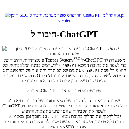
התחל מ Api
Center
חיבור ל-ChatGPT
SEO
ל-ChatGPT מאפשרת לך
פונקציונליות החיבור של Topper System
להשתמש בבינה המלאכותית של ChatGPT כדי לשפר את כתיבת המטא
נתונים של הכותרת והתיאור של דפי אינטרנט. ChatGPT הוא מודל שפה
גדול שפותח על ידי OpenAI המסוגל לייצר טקסט, לתרגם שפות, לכתוב
סוגים שונים של תוכן יצירתי בצורה אינפורמטיבית.
חיבור ל-ChatGPT שימושי מהסיבות הבאות:
שיפור הקריאות והרלוונטיות של מטא נתונים של כותרת ותיאור:
✓
ChatGPT יכול ליצור מטא נתונים קריאים ורלוונטיים יותר לדפי אינטרנט,
ולשפר את הסבירות שהם יופיעו בתוצאות החיפוש.
חוסך זמן ומאמץ: ChatGPT יכול להפוך את תהליך כתיבת מטא
✓
נתונים לאוטומטי, ולשחרר את המשתמשים להתמקד בהיבטים אחרים
של פעילות ה-SEO שלהם.