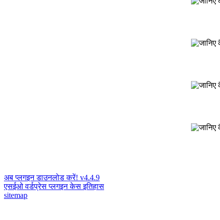
अब प्लगइन डाउनलोड करें! v4.4.9
एसईओ वर्डप्रेस प्लगइन केस इतिहास
sitemap